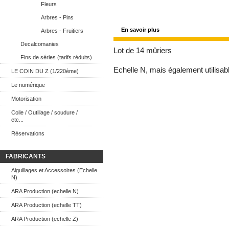
Fleurs
Arbres - Pins
En savoir plus
Arbres - Fruitiers
Decalcomanies
Lot de 14 mûriers
Fins de séries (tarifs réduits)
Echelle N, mais également utilisabl
LE COIN DU Z (1/220ème)
Le numérique
Motorisation
Colle / Outillage / soudure /
etc...
Réservations
FABRICANTS
Aiguillages et Accessoires (Echelle
N)
ARA Production (echelle N)
ARA Production (echelle TT)
ARA Production (echelle Z)