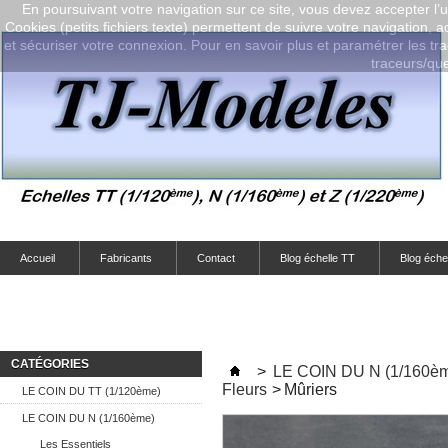
En poursuivant votre navigation sur ce site, vous devez accepter l’ut
Cookies (petits fichiers texte) permettent de suivre votre navigation, a
et sécuriser votre connexion. Pour en savoir plus et paramétrer les tra
traceurs/que-
Accueil
Fabricants
Contact
Blog échelle TT
Blog éche
CATÉGORIES
>
LE COIN DU N (1/160è
Fleurs
>
Mûriers
LE COIN DU TT (1/120ème)
LE COIN DU N (1/160ème)
Les Essentiels