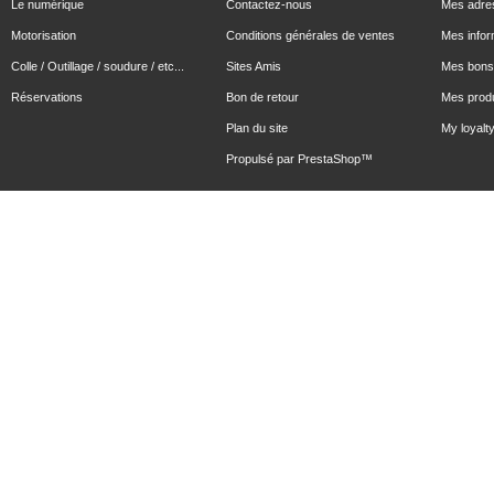
Le numérique
Contactez-nous
Mes adre
Motorisation
Conditions générales de ventes
Mes infor
Colle / Outillage / soudure / etc...
Sites Amis
Mes bons 
Réservations
Bon de retour
Mes produ
Plan du site
My loyalty
Propulsé par
PrestaShop
™