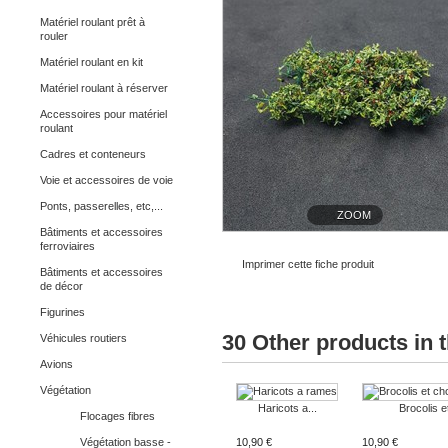
Matériel roulant prêt à
rouler
Matériel roulant en kit
Matériel roulant à réserver
Accessoires pour matériel
roulant
Cadres et conteneurs
Voie et accessoires de voie
Ponts, passerelles, etc,...
ZOOM
Bâtiments et accessoires
ferroviaires
Imprimer cette fiche produit
Bâtiments et accessoires
de décor
Figurines
30 Other products in 
Véhicules routiers
Avions
Végétation
Haricots a...
Brocolis et
Flocages fibres
Végétation basse -
10,90 €
10,90 €