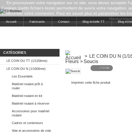
En poursuivant votre navigation sur ce site, vous devez accepter l’ut
Cookies (petits fichiers texte) permettent de suivre votre navigation, a
et sécuriser votre connexion. Pour en savoir plus et paramétrer les tra
traceurs/que-
Accueil
Fabricants
Contact
Blog échelle TT
Blog éche
CATÉGORIES
>
LE COIN DU N (1/1
LE COIN DU TT (1/120ème)
Fleurs
>
Soucis
ZOOM
LE COIN DU N (1/160ème)
Les Essentiels
Imprimer cette fiche produit
Matériel roulant prêt à
rouler
Matériel roulant en kit
Matériel roulant à réserver
Accessoires pour matériel
roulant
Cadres et conteneurs
Voie et accessoires de voie