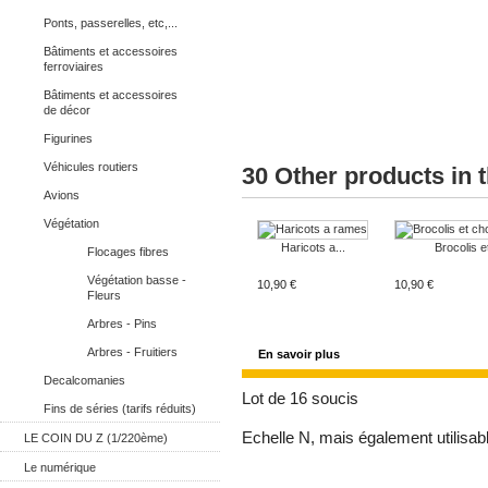
Ponts, passerelles, etc,...
Bâtiments et accessoires
ferroviaires
Bâtiments et accessoires
de décor
Figurines
Véhicules routiers
30 Other products in 
Avions
Végétation
Haricots a...
Brocolis et
Flocages fibres
Végétation basse -
10,90 €
10,90 €
Fleurs
Arbres - Pins
Arbres - Fruitiers
En savoir plus
Decalcomanies
Lot de 16 soucis
Fins de séries (tarifs réduits)
Echelle N, mais également utilisabl
LE COIN DU Z (1/220ème)
Le numérique