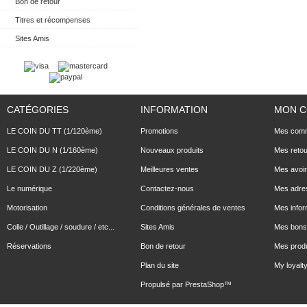
Bon de retour
Titres et récompenses
Sites Amis
CATÉGORIES
INFORMATION
MON 
LE COIN DU TT (1/120ème)
Promotions
Mes com
LE COIN DU N (1/160ème)
Nouveaux produits
Mes reto
LE COIN DU Z (1/220ème)
Meilleures ventes
Mes avoi
Le numérique
Contactez-nous
Mes adre
Motorisation
Conditions générales de ventes
Mes infor
Colle / Outillage / soudure / etc...
Sites Amis
Mes bons 
Réservations
Bon de retour
Mes produ
Plan du site
My loyalty
Propulsé par
PrestaShop
™