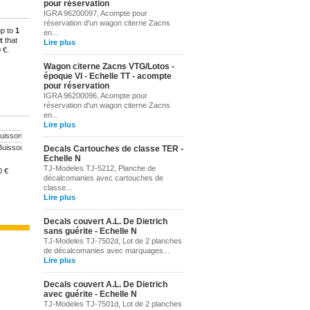
pour réservation
IGRA 96200097, Acompte pour
réservation d'un wagon citerne Zacns
up to
1
en...
t
that
Lire plus
 €
.
Wagon citerne Zacns VTG/Lotos -
époque VI - Echelle TT - acompte
pour réservation
IGRA 96200096, Acompte pour
réservation d'un wagon citerne Zacns
en...
Lire plus
Primevè
Buissons en...
Plants de...
Pieds de maïs
Iris
Decals Cartouches de classe TER -
Echelle N
TJ-Modeles TJ-5212, Planche de
10,90 €
0 €
10,90 €
10,90 €
10,90 €
décalcomanies avec cartouches de
classe...
Lire plus
Decals couvert A.L. De Dietrich
sans guérite - Echelle N
TJ-Modeles TJ-7502d, Lot de 2 planches
de décalcomanies avec marquages...
Lire plus
Decals couvert A.L. De Dietrich
avec guérite - Echelle N
TJ-Modeles TJ-7501d, Lot de 2 planches