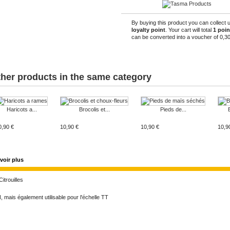
By buying this product you can collect 
loyalty point
. Your cart will total
1
poin
can be converted into a voucher of
0,30
ther products in the same category
Haricots a...
Brocolis et...
Pieds de...
0,90 €
10,90 €
10,90 €
10,9
voir plus
Citrouilles
, mais également utilisable pour l'échelle TT