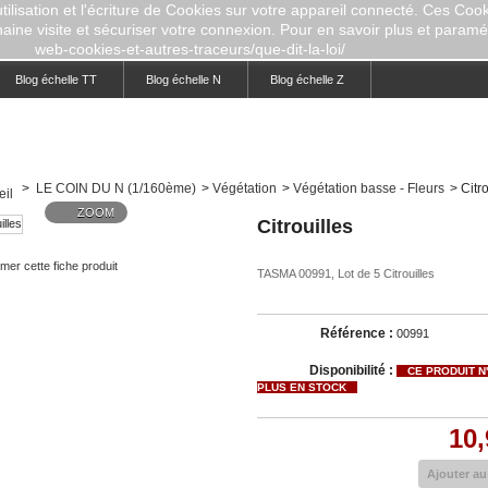
ilisation et l'écriture de Cookies sur votre appareil connecté. Ces Cooki
aine visite et sécuriser votre connexion. Pour en savoir plus et paramétr
web-cookies-et-autres-traceurs/que-dit-la-loi/
Blog échelle TT
Blog échelle N
Blog échelle Z
>
LE COIN DU N (1/160ème)
>
Végétation
>
Végétation basse - Fleurs
>
Citro
ZOOM
Citrouilles
mer cette fiche produit
TASMA 00991, Lot de 5 Citrouilles
Référence :
00991
Disponibilité :
CE PRODUIT N
PLUS EN STOCK
10,
Ajouter au