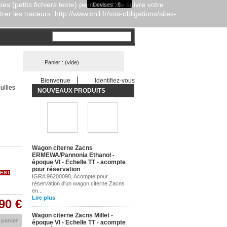
es (petits fichiers texte) permettent de suivre votre
Devises : €
er les traceurs: http://www.cnil.fr/vos-obligations/sites-
Panier :
(vide)
Bienvenue
Identifiez-vous
uilles
NOUVEAUX PRODUITS
Wagon citerne Zacns
ERMEWA/Pannonia Ethanol -
époque VI - Echelle TT - acompte
pour réservation
'EST
IGRA 96200098, Acompte pour
réservation d'un wagon citerne Zacns
en...
Lire plus
90 €
Wagon citerne Zacns Millet -
 panier
époque VI - Echelle TT - acompte