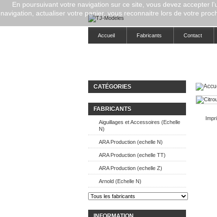
En poursuivant votre navigation sur ce site, vous devez accepter l’ut
navigation, actualiser votre panier, vous reconnaitre lors de votre proch
Accueil
Fabricants
Contact
CATÉGORIES
FABRICANTS
Impri
Aiguillages et Accessoires (Echelle
N)
ARA Production (echelle N)
ARA Production (echelle TT)
ARA Production (echelle Z)
Arnold (Echelle N)
INFORMATION