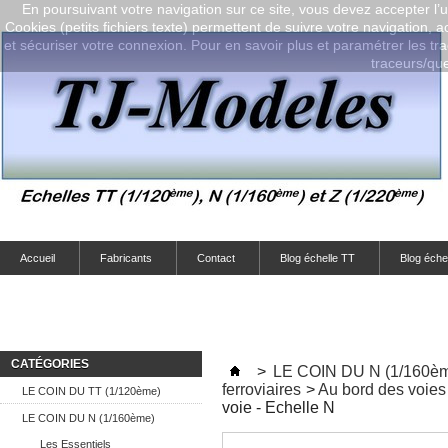
En poursuivant votre navigation sur ce site, vous devez accepter l’ut
Cookies (petits fichiers texte) permettent de suivre votre navigation, a
et sécuriser votre connexion. Pour en savoir plus et paramétrer les tra
traceurs/que-
Accueil
Fabricants
Contact
Blog échelle TT
Blog éche
CATÉGORIES
>
LE COIN DU N (1/160è
ferroviaires
>
Au bord des voies
LE COIN DU TT (1/120ème)
voie - Echelle N
LE COIN DU N (1/160ème)
Les Essentiels