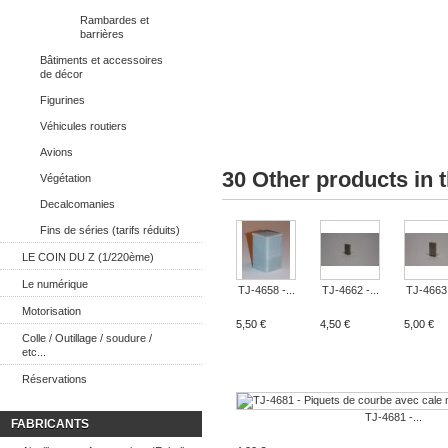
Rambardes et
barrières
Bâtiments et accessoires
de décor
Figurines
Véhicules routiers
Avions
30 Other products in 
Végétation
Decalcomanies
Fins de séries (tarifs réduits)
LE COIN DU Z (1/220ème)
Le numérique
TJ-4658 -...
TJ-4662 -...
TJ-4663 
Motorisation
5,50 €
4,50 €
5,00 €
Colle / Outillage / soudure /
etc...
Réservations
TJ-4681 -...
FABRICANTS