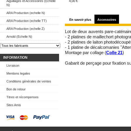
Aiguillages et Accessoires (Echelle
4,00 €
N)
ARA Production (echelle N)
En savoir plus
Accessoires
ARA Production (echelle TT)
ARA Production (echelle Z)
Lot de deux auvents pare-caténaire
- 2 platines de maillechort photog
Arnold (Echelle N)
- 2 platines de laiton photodécoupé
- 1 platine de décalcomanies "Atte
Montage par collage (
Colle 21
)
INFORMATION
Gabarit de perçage pour fixation su
Livraison
Mentions legales
Conditions générales de ventes
Bon de retour
Titres et récompenses
Sites Amis