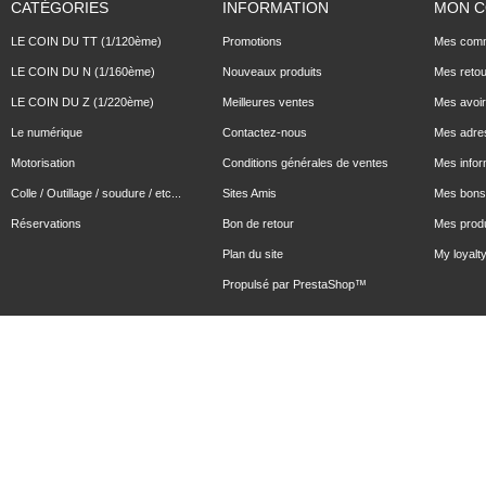
CATÉGORIES
INFORMATION
MON 
LE COIN DU TT (1/120ème)
Promotions
Mes com
LE COIN DU N (1/160ème)
Nouveaux produits
Mes reto
LE COIN DU Z (1/220ème)
Meilleures ventes
Mes avoi
Le numérique
Contactez-nous
Mes adre
Motorisation
Conditions générales de ventes
Mes infor
Colle / Outillage / soudure / etc...
Sites Amis
Mes bons 
Réservations
Bon de retour
Mes produ
Plan du site
My loyalty
Propulsé par
PrestaShop
™