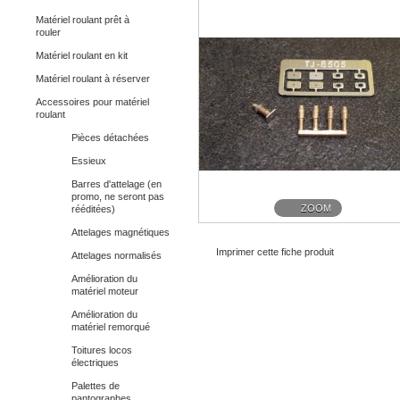
Matériel roulant prêt à
rouler
Matériel roulant en kit
Matériel roulant à réserver
Accessoires pour matériel
roulant
Pièces détachées
Essieux
Barres d'attelage (en
promo, ne seront pas
ZOOM
rééditées)
Attelages magnétiques
Imprimer cette fiche produit
Attelages normalisés
Amélioration du
matériel moteur
Amélioration du
matériel remorqué
Toitures locos
électriques
Palettes de
pantographes