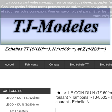
En poursuivant votre navigation sur ce site, vous devez accepter l’ut
Cookies (petits fichiers texte) permettent de suivre votre navigation, a
et sécuriser votre connexion. Pour en savoir plus et paramétrer les tra
traceurs/que-
Accueil
Fabricants
Contact
Blog échelle TT
Blog éche
CATÉGORIES
>
LE COIN DU N (1/160è
roulant
>
Tampons
>
TJ-8505 - 
LE COIN DU TT (1/120ème)
courant - Echelle N
LE COIN DU N (1/160ème)
Les Essentiels