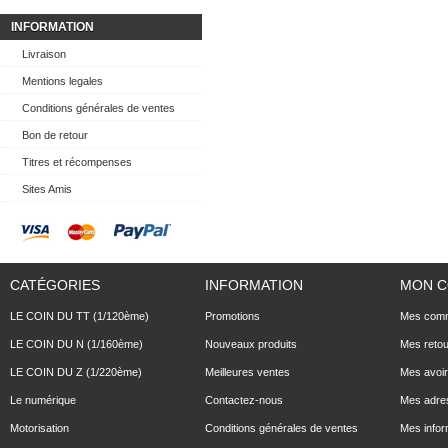
INFORMATION
Livraison
Mentions legales
Conditions générales de ventes
Bon de retour
Titres et récompenses
Sites Amis
CATÉGORIES
INFORMATION
MON 
LE COIN DU TT (1/120ème)
Promotions
Mes com
LE COIN DU N (1/160ème)
Nouveaux produits
Mes reto
LE COIN DU Z (1/220ème)
Meilleures ventes
Mes avoi
Le numérique
Contactez-nous
Mes adre
Motorisation
Conditions générales de ventes
Mes infor