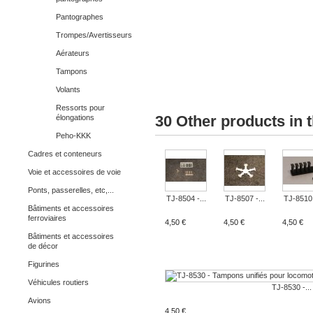
Pantographes
Trompes/Avertisseurs
Aérateurs
Tampons
Volants
Ressorts pour
30 Other products in 
élongations
Peho-KKK
Cadres et conteneurs
Voie et accessoires de voie
Ponts, passerelles, etc,...
TJ-8504 -...
TJ-8507 -...
TJ-8510 
Bâtiments et accessoires
ferroviaires
4,50 €
4,50 €
4,50 €
Bâtiments et accessoires
de décor
Figurines
Véhicules routiers
TJ-8530 -...
Avions
4,50 €