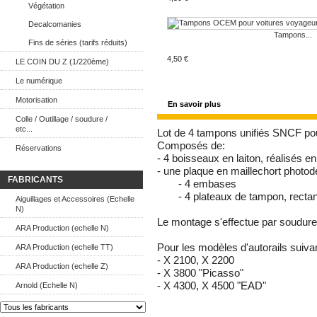
Végétation
Decalcomanies
Tampons...
Fins de séries (tarifs réduits)
4,50 €
LE COIN DU Z (1/220ème)
Le numérique
Motorisation
En savoir plus
Colle / Outillage / soudure /
etc...
Lot de 4 tampons unifiés SNCF pour
Composés de:
Réservations
- 4 boisseaux en laiton, réalisés 
- une plaque en maillechort phot
FABRICANTS
- 4 embases
- 4 plateaux de tampon, rectan
Aiguillages et Accessoires (Echelle
N)
Le montage s'effectue par soudure
ARA Production (echelle N)
Pour les modèles d'autorails suiva
ARA Production (echelle TT)
- X 2100, X 2200
ARA Production (echelle Z)
- X 3800 "Picasso"
- X 4300, X 4500 "EAD"
Arnold (Echelle N)