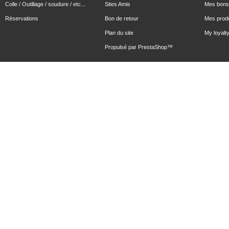
Colle / Outillage / soudure / etc...
Sites Amis
Mes bons 
Réservations
Bon de retour
Mes produ
Plan du site
My loyalty
Propulsé par
PrestaShop
™